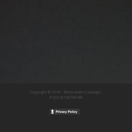
Copyright © 2016 - Ristorante I Castagni
.
P.IVA 02142740188