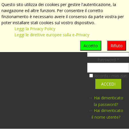
MENU
Questo sito utilizza dei cookies per gestire l'autenticazione, la
navigazione ed altre funzioni. Per consentire il corretto
Accedi
finzionamento è necessario avere il consenso da parte vostra per
poter installare stali cookies sul vostro dispositivo.
Accesso
Leggi la Privacy Policy
Amministrat
Leggi le direttive europee sulla e-Privacy
Nome Utente *
Accetto
Rifiuto
Password *
Ricorda i miei dati
Hai dimenticato
la password?
Hai dimenticato
il nome utente?