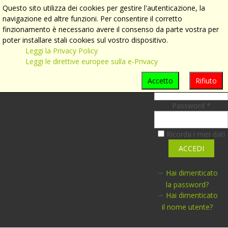
MENU
Questo sito utilizza dei cookies per gestire l'autenticazione, la
navigazione ed altre funzioni. Per consentire il corretto
Accedi
finzionamento è necessario avere il consenso da parte vostra per
poter installare stali cookies sul vostro dispositivo.
Accesso
Leggi la Privacy Policy
Amministrat
Leggi le direttive europee sulla e-Privacy
Nome Utente *
Accetto
Rifiuto
Password *
Ricorda i miei dati
Hai dimenticato
la password?
Hai dimenticato
il nome utente?