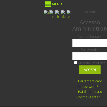
MENU
Accedi
Accesso
Amministrat
Nome Utente *
Password *
Ricorda i miei dati
Hai dimenticato
la password?
Hai dimenticato
il nome utente?